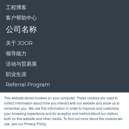
工程博客
客户帮助中心
公司名称
关于 JOOR
领导能力
活动与贸易展
职业生涯
Referral Program
加入我们的newsletter
This website stores cookies on your computer. These cookies are used to
collect information about how you interact with our website and allow us to
联系我们
remember you. We use this information in order to improve and customize
your browsing experience and for analytics and metrics about our visitors
both on this website and other media. To find out more about the cookies we
use, see our Privacy Policy.