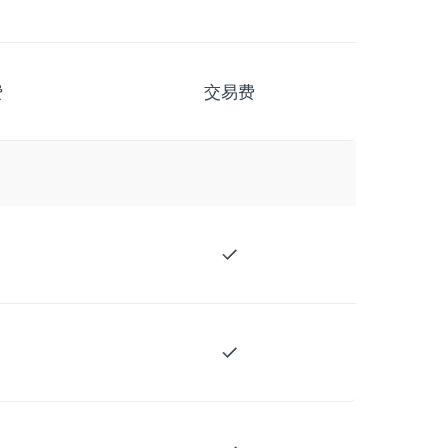
费
交易费